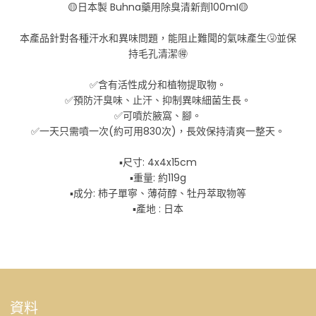
🟡日本製 Buhna藥用除臭清新劑100mI🟡
本產品針對各種汗水和異味問題，能阻止難聞的氣味產生🤧並保
持毛孔清潔🉐
✅含有活性成分和植物提取物。
✅預防汗臭味、止汗、抑制異味細菌生長。
✅可噴於腋窩、腳。
✅一天只需噴一次(約可用830次)，長效保持清爽一整天。
▪️尺寸: 4x4x15cm
▪️重量: 約119g
▪️成分: 柿子單寧、薄荷醇、牡丹萃取物等
▪️產地 : 日本
資料