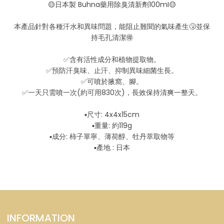
🟡日本製 Buhna藥用除臭清新劑100mI🟡
本產品針對各種汗水和異味問題，能阻止難聞的氣味產生🤧並保
持毛孔清潔🉐
✅含有活性成分和植物提取物。
✅預防汗臭味、止汗、抑制異味細菌生長。
✅可噴於腋窩、腳。
✅一天只需噴一次(約可用830次)，長效保持清爽一整天。
▪️尺寸: 4x4x15cm
▪️重量: 約119g
▪️成分: 柿子單寧、薄荷醇、牡丹萃取物等
▪️產地 : 日本
INFORMATION