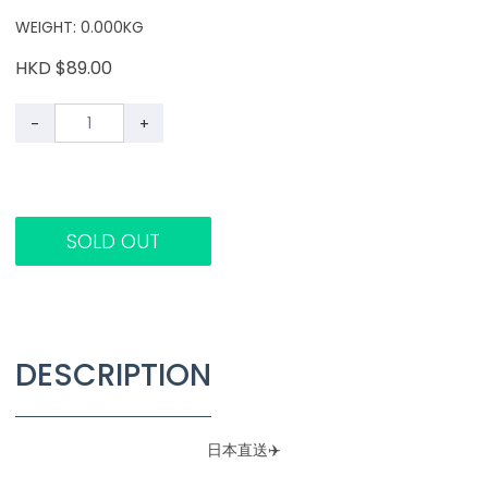
WEIGHT: 0.000KG
HKD $89.00
-
+
SOLD OUT
DESCRIPTION
日本直送✈️