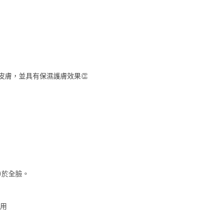
皮膚，並具有保濕護膚效果👏
)於全臉。
用