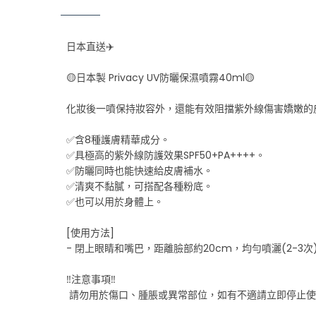
日本直送✈️
🟡日本製 Privacy UV防曬保濕噴霧40ml🟡
化妝後一噴保持妝容外，還能有效阻擋紫外線傷害嬌嫩的
✅含8種護膚精華成分。
✅具極高的紫外線防護效果SPF50+PA++++。
✅防曬同時也能快速給皮膚補水。
✅清爽不黏膩，可搭配各種粉底。
✅也可以用於身體上。
[使用方法]
- 閉上眼睛和嘴巴，距離臉部約20cm，均勻噴灑(2-3次
‼️注意事項‼️
請勿用於傷口、腫脹或異常部位，如有不適請立即停止使