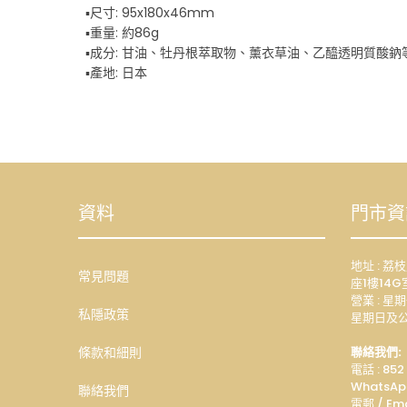
▪️尺寸: 95x180x46mm
▪️重量: 約86g
▪️成分: 甘油、牡丹根萃取物、薰衣草油、乙醯透明質酸鈉
▪️產地: 日本
資料
門市資
地址 : 
常見問題
座1樓14G
營業 : 星期
私隱政策
星期日及公
條款和細則
聯絡我們:
電話 : 852
WhatsAp
聯絡我們
電郵 / Ema