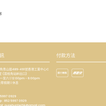
等
訊
付款方法
荔枝角青山道489-491號香港工業中心C
室 (荔枝角站B1出口)
一至六 | 12:00pm - 6:00pm
眾假期 | 休息
 5997 0929
p :
852 5997 0929
il: p
urehunterhk@gmail.com