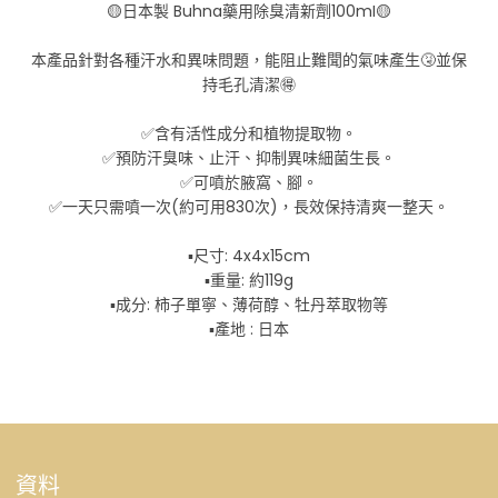
🟡日本製 Buhna藥用除臭清新劑100mI🟡
本產品針對各種汗水和異味問題，能阻止難聞的氣味產生🤧並保
持毛孔清潔🉐
✅含有活性成分和植物提取物。
✅預防汗臭味、止汗、抑制異味細菌生長。
✅可噴於腋窩、腳。
✅一天只需噴一次(約可用830次)，長效保持清爽一整天。
▪️尺寸: 4x4x15cm
▪️重量: 約119g
▪️成分: 柿子單寧、薄荷醇、牡丹萃取物等
▪️產地 : 日本
資料