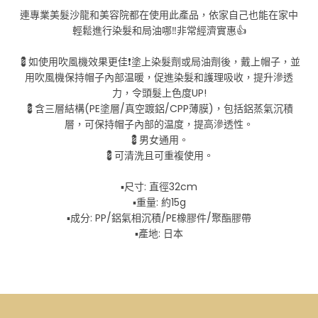
連專業美髮沙龍和美容院都在使用此產品，依家自己也能在家中
輕鬆進行染髮和局油哪‼️非常經濟實惠👍
💈如使用吹風機效果更佳❗塗上染髮劑或局油劑後，戴上帽子，並
用吹風機保持帽子內部温暖，促進染髮和護理吸收，提升滲透
力，令頭髮上色度UP!
💈含三層結構(PE塗層/真空踱鋁/CPP薄膜)，包括鋁蒸氣沉積
層，可保持帽子內部的温度，提高滲透性。
💈男女通用。
💈可清洗且可重複使用。
▪️尺寸: 直徑32cm
▪️重量: 約15g
▪️成分: PP/鋁氣相沉積/PE橡膠件/聚酯膠帶
▪️產地: 日本