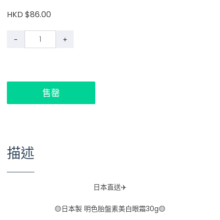
HKD $86.00
-
+
售罄
描述
日本直送✈️
🟡日本製 明色胎盤素美白眼霜30g🟡