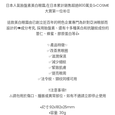
日本人氣胎盤素美白眼霜,在日本累計銷售超過800萬支🥳COSME
大賞第一位㊗️👏
這款美白眼霜由已創立近百年的明色企業專門為針對亞洲眼部而
設計的👁️成分考究, 採用胎盤素、還有十多種美白和抗皺紋成份的
薏仁、蜂蜜、膠原蛋白等👍
✨產品特徵✨
✅改善黑眼圈
✅滋潤保濕
✅減少細紋
✅緊致肌膚
✅提亮眼周
✅法令紋、頸纹同樣可用
‼️注意事項‼️
⚠️請勿用於傷口、腫脹或異常部位，如有不適請立即停止使用
▪️尺寸:92x182x25mm
▪️容量: 30g