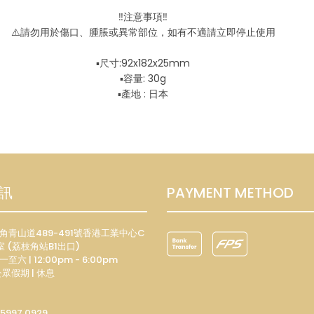
‼️注意事項‼️
⚠️請勿用於傷口、腫脹或異常部位，如有不適請立即停止使用
▪️尺寸:92x182x25mm
▪️容量: 30g
▪️產地 : 日本
訊
PAYMENT METHOD
荔枝角青山道489-491號香港工業中心C
室 (荔枝角站B1出口)
一至六 | 12:00pm - 6:00pm
眾假期 | 休息
 5997 0929