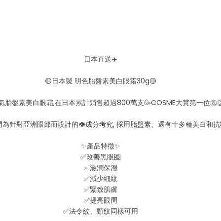
日本直送✈️
🟡日本製 明色胎盤素美白眼霜30g🟡
氣胎盤素美白眼霜,在日本累計銷售超過800萬支🥳COSME大賞第一位㊗️
為針對亞洲眼部而設計的👁️成分考究, 採用胎盤素、還有十多種美白和抗
✨產品特徵✨
✅改善黑眼圈
✅滋潤保濕
✅減少細紋
✅緊致肌膚
✅提亮眼周
✅法令紋、頸纹同樣可用