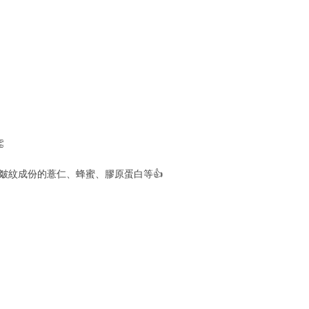

皺紋成份的薏仁、蜂蜜、膠原蛋白等👍