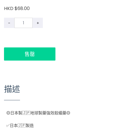
HKD $68.00
-
+
售罄
描述
🟡日本製🇯🇵地球製藥強效殺蟻藥🟡
⁣✅日本🇯🇵製造