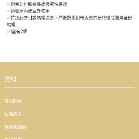
✅適合對付雜食性或吸蜜性螞蟻
✅適合屋內或室外使用
✅特別配方引誘螞蟻進食，然後將藥餌帶返巢穴最終徹底殺滅全部
螞蟻
✅1盒有2個
資料
常見問題
私隱政策
條款和細則