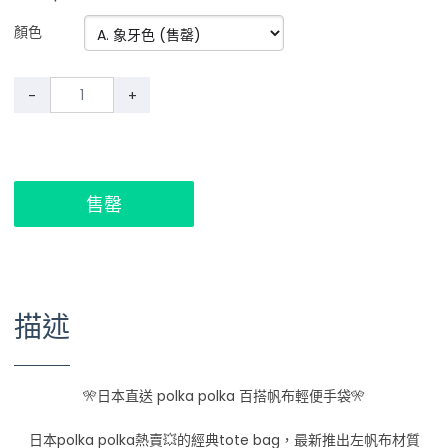
顏色
-
+
售罄
描述
🎌日本直送 polka polka 百搭帆布輕便手袋🎌
日本polka polka熱賣💥的經典tote bag，最新推出左帆布材質