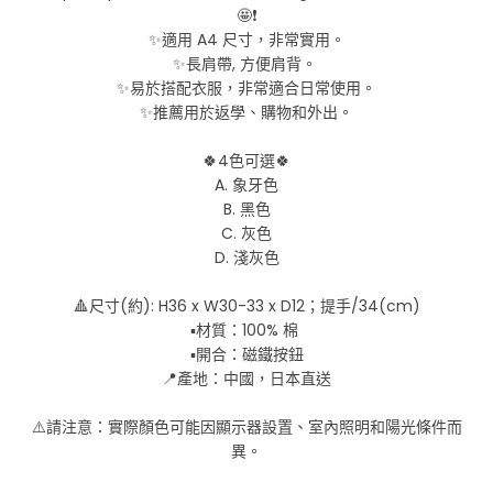
🤩❗
✨適用 A4 尺寸，非常實用。
✨長肩帶, 方便肩背。
✨易於搭配衣服，非常適合日常使用。
✨推薦用於返學、購物和外出。
🍀4色可選🍀
A. 象牙色
B. 黑色
C. 灰色
D. 淺灰色
🔺尺寸(約): H36 x W30-33 x D12；提手/34(cm)
▪️材質：100% 棉
▪️開合：磁鐵按鈕
📍產地：中國，日本直送
⚠️請注意：實際顏色可能因顯示器設置、室內照明和陽光條件而
異。