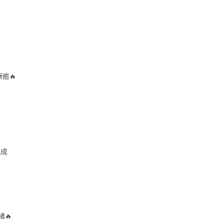
療癒🔥
完成
🔥