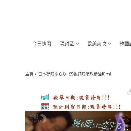
今日快閃
現貨區
歐美美妝
韓國
主頁
日本夢眠ゆらり-沉香舒眠滾珠精油10ml