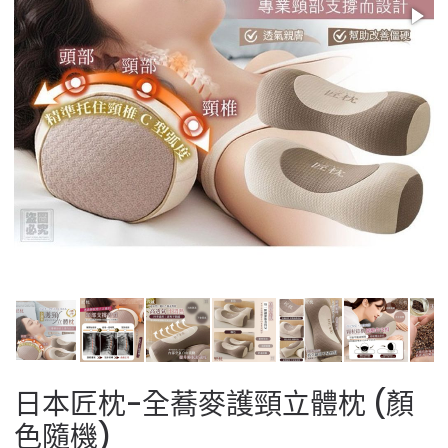
日本匠枕-全蕎麥護頸立體枕 (顏
色隨機)