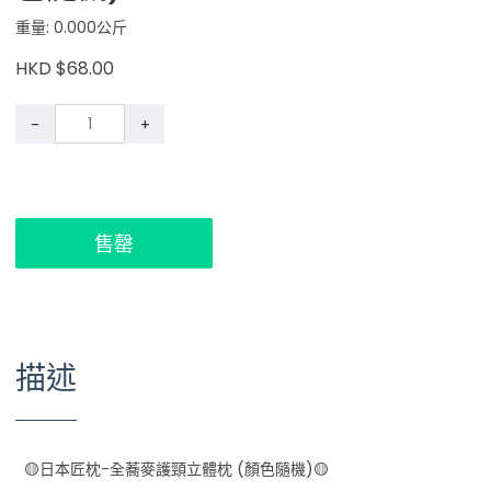
重量: 0.000公斤
HKD $68.00
-
+
售罄
描述
🟡日本匠枕-全蕎麥護頸立體枕 (顏色隨機)🟡