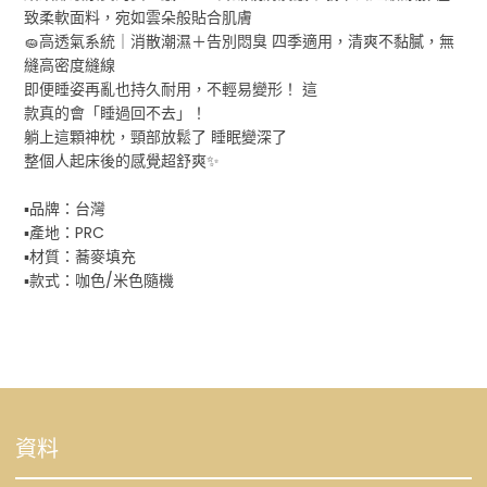
致柔軟面料，宛如雲朵般貼合肌膚
🧽高透氣系統｜消散潮濕＋告別悶臭 四季適用，清爽不黏膩，無
縫高密度縫線
即便睡姿再亂也持久耐用，不輕易變形！ 這
款真的會「睡過回不去」！
躺上這顆神枕，頸部放鬆了 睡眠變深了
整個人起床後的感覺超舒爽✨
▪️品牌：台灣
▪️產地：PRC
▪️材質：蕎麥填充
▪️款式：咖色/米色隨機
資料