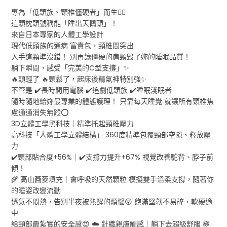
專為「低頭族、頸椎僵硬者」而生🧘‍♀️
這顆枕頭號稱能「睡出天鵝頸」！
來自日本專家的人體工學設計
現代低頭族的通病 富貴包，頸椎間突出
入手這顆準沒錯！ 別再讓僵硬的肩頸毀了妳的睡眠品質！
躺下瞬間，感受「完美的C型支撐」✨
🔥頭輕了 🔥頸鬆了，起床後精氣神特別強✨
不管是 ✔️長時間用電腦 ✔️追劇低頭族 ✔️睡眠淺眠者
隨時隨地給妳最專業的體態護理！ 只靠每天睡覺 就讓所有頸椎焦
慮通通消失無蹤⭕
3D立體工學黑科技｜精準托起頸椎壓力
高科技「人體工學立體結構」 360度精準包覆頸部空隙、釋放壓
力
✔️頸部貼合度+56%｜✔️支撐力提升+67% 視覺改善駝背、脖子前
傾！
🌾 高山蕎麥填充｜會呼吸的天然顆粒 模擬雙手溫柔支撐，隨著你
的睡姿改變流動
透氣不悶熱，告別半夜被熱醒的煩惱😲 飽滿堅韌不易碎，軟硬適
中
給頸部最紮實的安全感😍 ☁️ 針織親膚觸感｜躺下去超級舒服 極