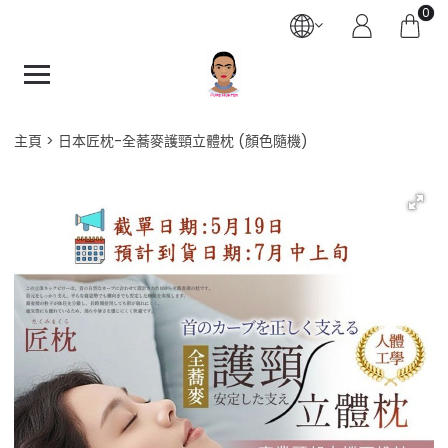
0
主頁
日本匠枕-全蕎麥護頸立體枕 (顏色隨機)