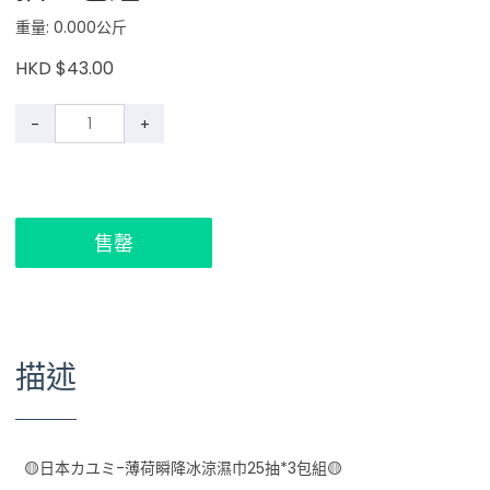
重量: 0.000公斤
HKD $43.00
-
+
售罄
描述
🟡日本カユミ-薄荷瞬降冰涼濕巾25抽*3包組🟡