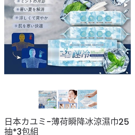
日本カユミ-薄荷瞬降冰涼濕巾25
抽*3包組