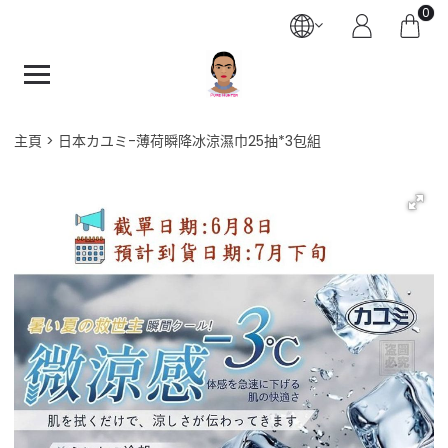
0
主頁
日本カユミ-薄荷瞬降冰涼濕巾25抽*3包組