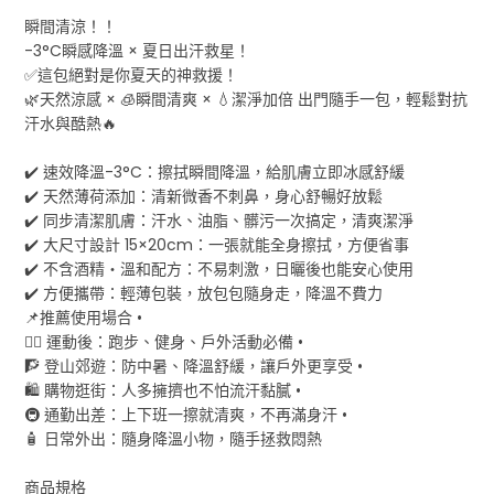
瞬間清涼！！
-3°C瞬感降溫 × 夏日出汗救星！
✅這包絕對是你夏天的神救援！
🌿天然涼感 × 🧊瞬間清爽 × 💧潔淨加倍 出門隨手一包，輕鬆對抗
汗水與酷熱🔥
✔️ 速效降溫-3°C：擦拭瞬間降溫，給肌膚立即冰感舒緩
✔️ 天然薄荷添加：清新微香不刺鼻，身心舒暢好放鬆
✔️ 同步清潔肌膚：汗水、油脂、髒污一次搞定，清爽潔淨
✔️ 大尺寸設計 15×20cm：一張就能全身擦拭，方便省事
✔️ 不含酒精・溫和配方：不易刺激，日曬後也能安心使用
✔️ 方便攜帶：輕薄包裝，放包包隨身走，降溫不費力
📌推薦使用場合 •
🏃‍♀️ 運動後：跑步、健身、戶外活動必備 •
🧗 登山郊遊：防中暑、降溫舒緩，讓戶外更享受 •
🛍️ 購物逛街：人多擁擠也不怕流汗黏膩 •
🚇 通勤出差：上下班一擦就清爽，不再滿身汗 •
🧴 日常外出：隨身降溫小物，隨手拯救悶熱
商品規格