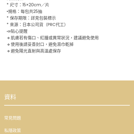
* 尺寸：15×20cm／片
•規格：每包共25抽
* 保存期限：詳見包裝標示
* 來源：日本公司貨（PRC代工）
📣貼心提醒
🔹肌膚若有傷口、紅腫或異常狀況，建議避免使用
🔹使用後請妥善封口，避免濕巾乾掉
🔹避免陽光直射與高溫處保存
資料
常見問題
私隱政策