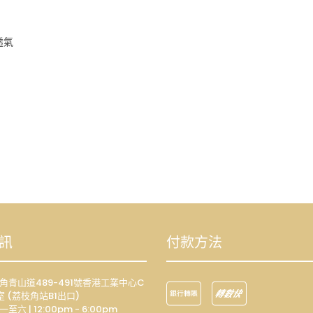
透氣
訊
付款方法
荔枝角青山道489-491號香港工業中心C
室 (荔枝角站B1出口)
一至六 | 12:00pm - 6:00pm