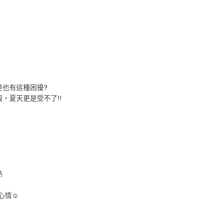
是也有這種困擾?
，夏天更是受不了!!
熱
情☺️