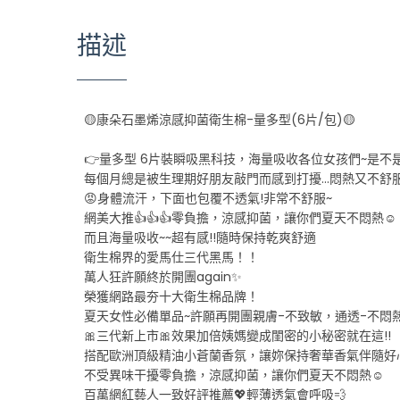
描述
🟡康朵石墨烯涼感抑菌衛生棉-量多型(6片/包)🟡
👉量多型 6片裝瞬吸黑科技，海量吸收各位女孩們~是不
每個月總是被生理期好朋友敲門而感到打擾...悶熱又不舒服
😡身體流汗，下面也包覆不透氣!非常不舒服~
網美大推👍👍👍零負擔，涼感抑菌，讓你們夏天不悶熱☺️
而且海量吸收~~超有感!!隨時保持乾爽舒適
衛生棉界的愛馬仕三代黑馬！！
萬人狂許願終於開團again✨
榮獲網路最夯十大衛生棉品牌！
夏天女性必備單品~許願再開團親膚-不致敏，通透-不悶
🎀三代新上市🎀效果加倍姨媽變成閨密的小秘密就在這!!
搭配歐洲頂級精油小蒼蘭香氛，讓妳保持奢華香氣伴隨好心
不受異味干擾零負擔，涼感抑菌，讓你們夏天不悶熱☺️
百萬網紅藝人一致好評推薦💖輕薄透氣會呼吸💨