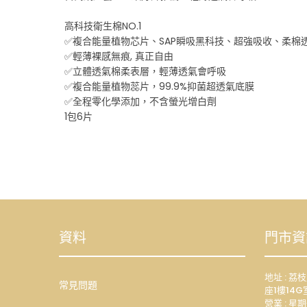
高科技衛生棉NO.1
✅複合能量植物芯片、SAP瞬吸黑科技、超強吸收、柔棉
✅輕薄裸感無痕, 真正自由
✅立體透氣棉柔表層，輕薄透氣會呼吸
✅複合能量植物蕊片，99.9%抑菌超透氣底膜
✅全程零化學添加，不含螢光增白劑
1包6片
資料
門市資
地址 : 
常見問題
座1樓14G
營業 : 星期