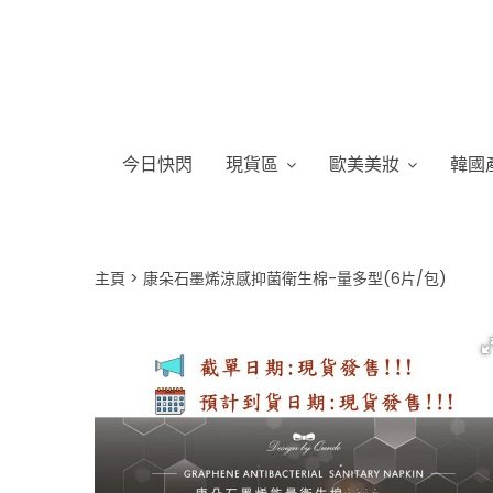
今日快閃
現貨區
歐美美妝
韓國
主頁
康朵石墨烯涼感抑菌衛生棉-量多型(6片/包)