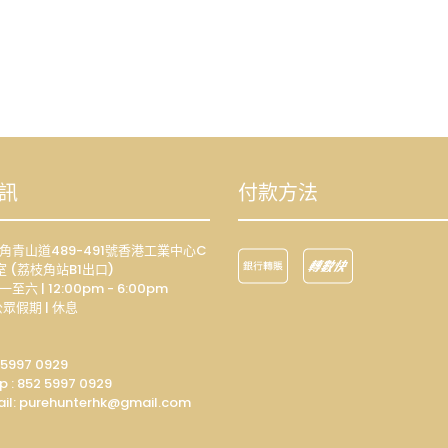
訊
付款方法
荔枝角青山道489-491號香港工業中心C
室 (荔枝角站B1出口)
一至六 | 12:00pm - 6:00pm
眾假期 | 休息
 5997 0929
p :
852 5997 0929
il: p
urehunterhk@gmail.com