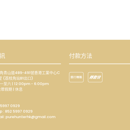
訊
付款方法
荔枝角青山道489-491號香港工業中心C
室 (荔枝角站B1出口)
一至六 | 12:00pm - 6:00pm
眾假期 | 休息
 5997 0929
p :
852 5997 0929
il: p
urehunterhk@gmail.com