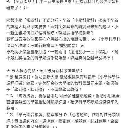
📢 【全新產品！】小一新生家長注意！迎接新科目的最強溫習神
器來了！ 🧪✨
隨著小學「常識科」正式分拆，全新「小學科學科」帶來了全新
的課程大綱與考試要求！面對突如其來的轉變與未知的題型，小
一新生該如何打好理科基礎，輕鬆迎接學校測考？
我們誠意為各位家長推介最新推出的備戰法寶： 🔥 《小學科學科
溫習全攻略：考試前總複習 + 模擬試卷》 🔥
專為初小學童量身打造，一套兩冊（適用於小一上下學期），幫
小朋友將抽象的科學知識化繁為簡，輕鬆應付全新考試標準！
🌟 五大核心亮點，全面破解新科考試重點：
* 📘 權威編訂，緊貼最新大綱 嚴格根據教育局最新《小學科學科
課程框架》編寫，完美配合各大學校的教科書單元主題，確保孩
子「學到邊、練到邊」，不偏離學習軌道！
* 📝 「每課練習」穩紮基本功 涵蓋多種靈活題型，幫助小朋友全
面溫習每堂的學習重點與關鍵詞語，確保科學基礎知識深深印入
腦海。
* 🎯 「單元綜合複習」精準搶分 以「必考題型」作針對性分類訓
練！包括選詞填充、選擇題、簡答題、是非題、配對題等，全面
強化孩子的應試與解難能力。