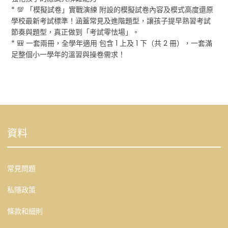
* 💯 「模擬試卷」實戰演練 附設的模擬試卷內容及模式高度還原
學校最新考試標準！涵蓋常見及進階題型，讓孩子提早熟習考試
節奏與題型，真正做到「考試零怯場」。
* 🎒 一套兩冊，全學年適用 包含 1 上及 1 下（共 2 冊），一套滿
足整個小一學年的溫習與操卷需求！
資料
常見問題
私隱政策
條款和細則