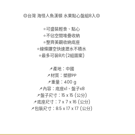
🟡台灣 海怪人魚漢頓 水果點心盤組8入🟡
⭐️可盛裝輕食、點心
⭐️不佔空間堆疊收納
⭐️整齊美觀收納底座
⭐️線條鏤空快速瀝水不積水
⭐️最多可装8片(2組圖案)
📌產地：中國
📌材質：塑膠PP
📌重量：400 g
📌內容：底座x1、盤子x8
📌盤子尺寸：15 x 15 (公分)
📌底座尺寸：7 x 7 x 16 (公分)
📌包裝尺寸：8.5 x 17 x 17 (公分)