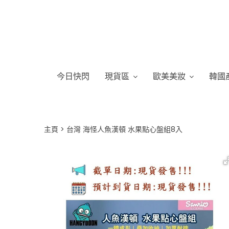
今日快閃
現貨區
歐美美妝
韓國
主頁
台灣 海怪人魚漢頓 水果點心盤組8入