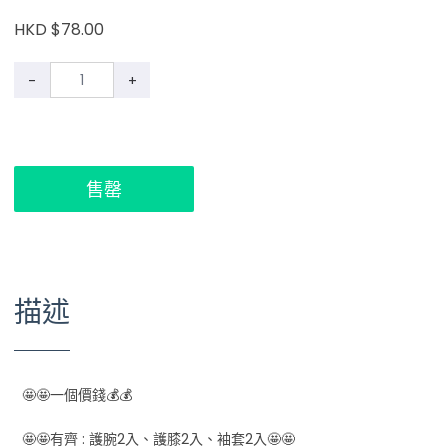
HKD $78.00
-
+
售罄
描述
🤩🤩一個價錢💰💰
🤩🤩有齊 : 護腕2入、護膝2入、袖套2入🤩🤩