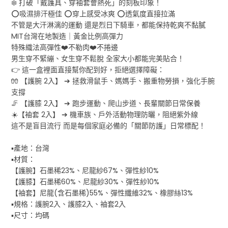
❄️ 打破「戴護具、穿袖套會熱死」的刻板印象！
⭕吸濕排汗極佳 ⭕穿上感受冰爽 ⭕透氣度直接拉滿
不管是大汗淋漓的運動 還是烈日下騎車，都能保持乾爽不黏膩
MIT台灣在地製造｜黃金比例高彈力
特殊織法高彈性❤️不勒肉❤️不捲邊
男生穿不緊繃、女生穿不鬆脫 全家大小都能完美貼合！
👉 這一盒裡面直接幫你配到好，拒絕選擇障礙：
🧤 【護腕 2入】 ➔ 拯救滑鼠手、媽媽手、搬重物勞損，強化手腕
支撐
🦵 【護膝 2入】 ➔ 跑步運動、爬山步道、長輩關節日常保養
☀️【袖套 2入】 ➔ 機車族、戶外活動物理防曬，阻絕紫外線
這不是盲目流行 而是每個家庭必備的「關節防護」日常標配！
▪️產地：台灣
▪️材質：
【護腕】石墨稀23%、尼龍紗67%、彈性紗10%
【護膝】石墨稀60%、尼龍紗30%、彈性紗10%
【袖套】尼龍(含石墨稀)55%、彈性纖維32%、橡膠絲13%
▪️規格：護腕2入、護膝2入、袖套2入
▪️尺寸：均碼