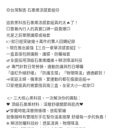
🟡台灣製造 石墨烯涼感套組🟡
這款黑科技石墨烯涼感套組真的太🔥了！
💥靠著內行人的真實口碑一路賣爆💥
光是之前單開護膝或袖套
👉就已經突破幾十萬件的驚人回購紀錄
✨現在推出最強【三合一豪華涼感套組】✨
一盒直接包辦護腕、護膝、防曬袖套
🌿全面採用頂級石墨烯纖維＋瞬涼降溫科技
🌿 專門針對日常勞損、運動防護與烈日曝曬
「遠紅外線舒緩」「防護支撐」「物理降溫」通通顧到！
📣家庭主婦、機車族、愛運動的都在瘋搶這組📣
💥家裡面真的需要囤貨兩三盒，全家大小一起穿💥
👉 三大核心黑科技，一次解決你的痛點：
🖤 頂級石墨烯材料｜深層舒緩關節與肌肉🖤
✔️穿戴時能深層微循環、放鬆緊繃
就像隨時有雙隱形手在幫你溫柔按摩 舒緩每一步的負擔！
❄️ 瞬涼防曬科技紗｜透氣清爽、物理降溫