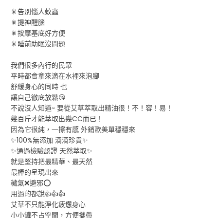
🎇告別惱人蚊蟲
🎇提神醒腦
🎇按摩基底好方便
🎇睡前助眠沒問題
我們很多內行的民眾
平時都會拿來滴在水裡來泡腳
舒緩身心的同時 也
讓自己徹底放鬆😘
不說沒人知道~ 要從艾草萃取出精油很！不！容！易！
幾百斤才能萃取出幾CC而已！
因為它很純，一擦有感 外銷歐美單穩穩來
✨100%無添加 滴滴珍貴✨
✨通過檢驗認證 天然萃取✨
就是堅持把最精華、最天然
最棒的呈現出來
穢氣❌避邪⭕
用過的都說👍👍👍
艾草不只能淨化疲憊身心
小小罐不占空間，方便攜帶