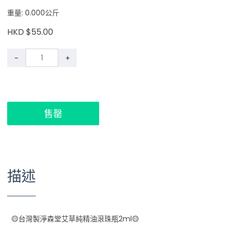
重量: 0.000公斤
HKD $55.00
-
+
售罄
描述
🟡台灣製淨森堂艾草純精油滾珠瓶2ml🟡