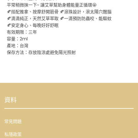
平常稍微抹一下~ 讓艾草幫助身體能量正循環🤩
🍂搭配推拿、按摩舒開筋骨 🍂滾珠設計，滾太陽穴醒腦
🍂滴滴純正，天然艾草萃取 🍂一滴預防防蟲咬、能驅蚊
🍂安定身心、每晚好好舒眠
有效期限：三年
容量：2ml
產地：台灣
保存方法：存放陰涼處避免陽光照射
資料
常見問題
私隱政策