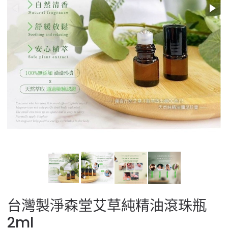
台灣製淨森堂艾草純精油滾珠瓶
2ml