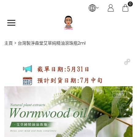
0
主頁
台灣製淨森堂艾草純精油滾珠瓶2ml