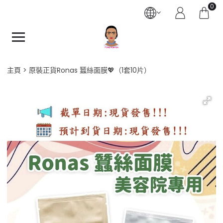
0
主頁
原裝正貨Ronas 蠶絲面膜💖（1套10片）