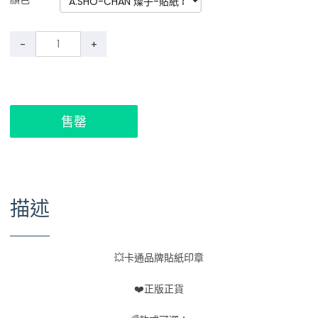
-
+
售罄
描述
💥卡通品牌貼紙印章
❤️正版正貨