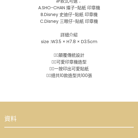
🌈款式可選：
A.SHO-CHAN 燦子-貼紙 印章機
B.Disney 史迪仔-貼紙 印章機
C.Disney 三眼仔-貼紙 印章機
詳細介紹
size :W3.5 × H7.8 × D3.5cm
👉🏻顛覆傳統設計
👉🏻可愛印章機造型
👉🏻一按印出可愛貼紙
👉🏻總共10款造型共100張
資料