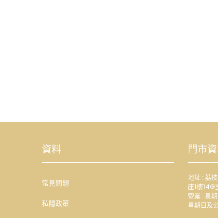
資料
門市資
地址 : 
常見問題
座1樓14G
營業 : 星期
私隱政策
星期日及公