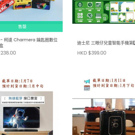
售罄
k - 柯達 Charmera 鑰匙圈數位
迪士尼 三眼仔兒童智能手機第2️
盒
238.00
HKD $399.00