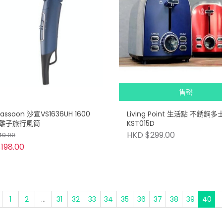
售罄
 Sassoon 沙宣VS1636UH 1600
Living Point 生活點 不銹鋼多士爐 |
離子旅行風筒
KST015D
HKD $299.00
49.00
198.00
1
2
...
31
32
33
34
35
36
37
38
39
40