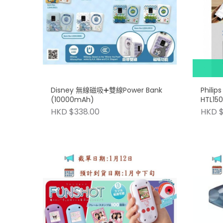
Disney 無線磁吸➕雙線Power Bank
Phili
(10000mAh)
HTL15
HKD $338.00
HKD 