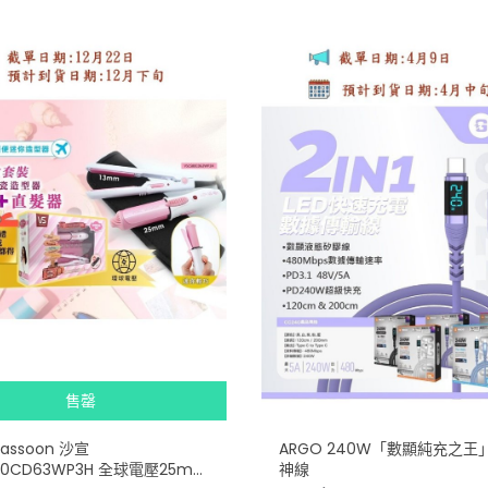
售罄
 Sassoon 沙宣
ARGO 240W「數顯純充之王
80CD63WP3H 全球電壓25mm
神線