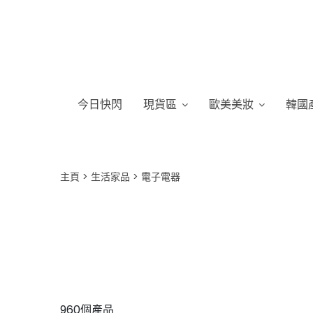
今日快閃
現貨區
歐美美妝
韓國
主頁
生活家品
電子電器
960個產品