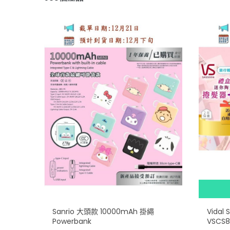
Sanrio 大頭款 10000mAh 掛繩
Vidal
Powerbank
VSCS