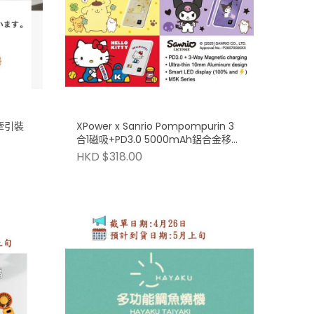
牽引裝
XPower x Sanrio Pompompurin 3
合1磁吸+PD3.0 5000mAh鋁合金移動
電源 (M5K)
HKD $318.00