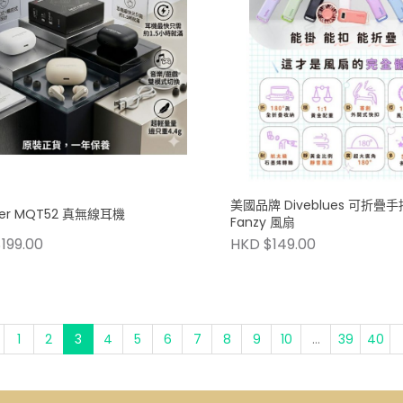
美國品牌 Diveblues 可折疊手
ter MQT52 真無線耳機
Fanzy 風扇
199.00
HKD $149.00
1
2
3
4
5
6
7
8
9
10
...
39
40