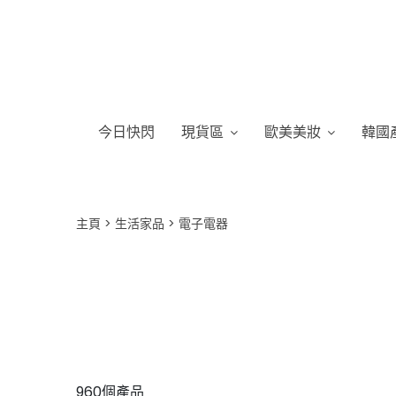
今日快閃
現貨區
歐美美妝
韓國
主頁
生活家品
電子電器
960個產品