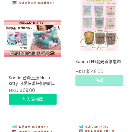
Sanrio LED發光香氛蠟燭
HKD $149.00
Sanrio 台灣直送 Hello
售罄
Kitty 可愛保暖鈕扣內刷毛
脖圍
HKD $69.00
加入購物車