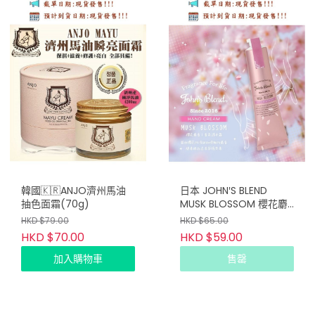
韓國🇰🇷ANJO濟州馬油
日本 JOHN′S BLEND
抽色面霜(70g)
MUSK BLOSSOM 櫻花麝
香38g
HKD $79.00
HKD $65.00
HKD $70.00
HKD $59.00
加入購物車
售罄