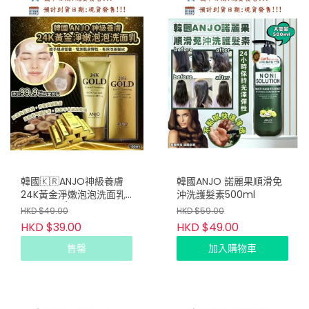
韓國🇰🇷ANJO神級養膚
韓國ANJO 諾麗果順滑免
24K黃金淨嫩泡泡洗面乳
沖洗護髮素500ml
(一套2枝 / 100ml x 2)
HKD $49.00
HKD $59.00
HKD $39.00
HKD $49.00
售罄
加入購物車