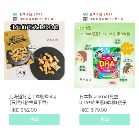
北海道烤芝士鱈魚條50g
日本製 Unimat兒童
(只限批發會員下單）
DHA+維生素D軟糖(桃子
味 60粒) (只限批發會員
HKD $52.00
HKD $79.00
下單）
售罄
售罄