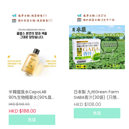
🌸韓國臭水CepoLAB
日本製 九州Green Farm
90%生物精華水(90%臭
GABA青汁(30袋) (只限
水) 30ml (買一送一)
批發會員下單）
HKD $108.00
HKD $198.00
HKD $188.00
售罄
售罄