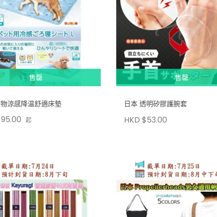
售罄
售罄
寵物涼感降温舒適床墊
日本 透明矽膠護腕套
95.00
HKD $53.00
起