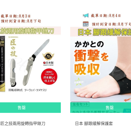
售罄
售罄
 匠之技兩用旋轉指甲銼刀
日本 腳跟緩解保護套