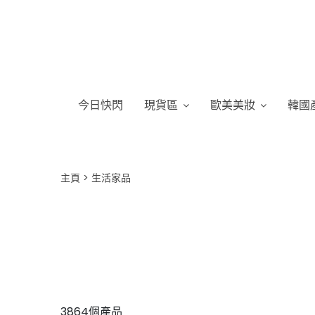
今日快閃
現貨區
歐美美妝
韓國
主頁
生活家品
3864個產品