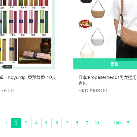
售罄
 - Kayuragi 香薰線香 40支
日本 PropeIIerheads男女
肩包
78.00
HKD $168.00
1
2
3
4
5
6
7
8
9
10
...
160
161