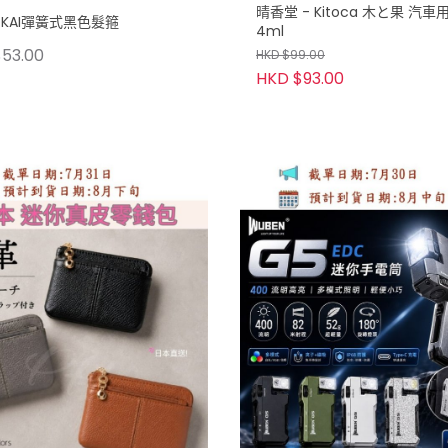
晴香堂 - Kitoca 木と果 汽車
 KAI彈簧式黑色髮箍
4ml
53.00
HKD $99.00
HKD $93.00