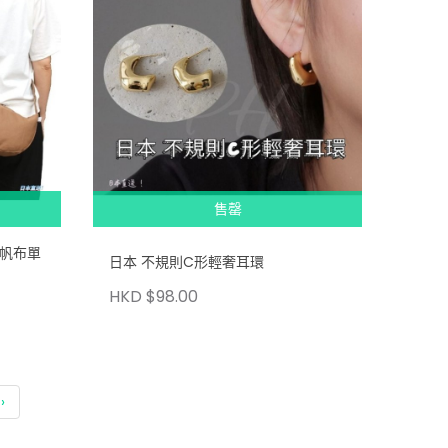
售罄
通用帆布單
日本 不規則C形輕奢耳環
HKD $98.00
›