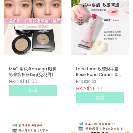
MAC 單色#omega 眼鼻
Loccitane 玫瑰潤手霜
影修容神器1.5g(免稅貨)
Rose Hand Cream 10ml
(專櫃貨)
HKD $145.00
HKD $30.00
HKD $25.00
售罄
售罄