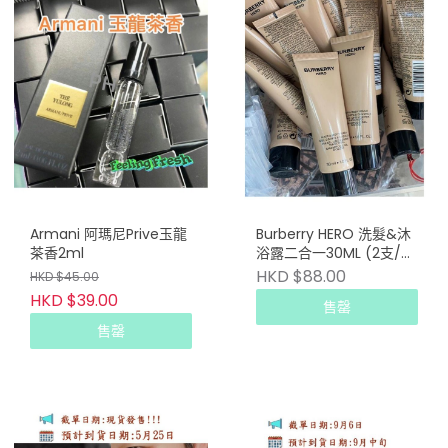
Armani 阿瑪尼Prive玉龍
Burberry HERO 洗髮&沐
茶香2ml
浴露二合一30ML (2支/
套)
HKD $88.00
HKD $45.00
HKD $39.00
售罄
售罄