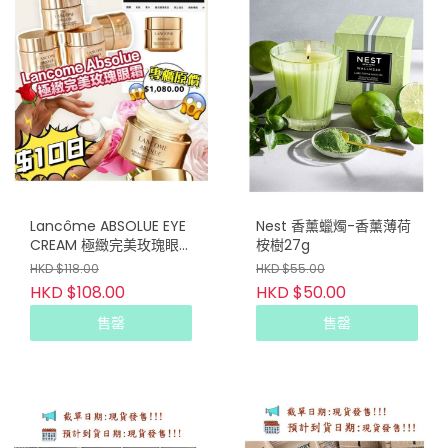
Lancôme ABSOLUE EYE
Nest 香薰蠟燭-香薰薄荷
CREAM 極緻完美玫瑰眼
桉樹27g
霜 5ml(專櫃貨)
HKD $118.00
HKD $55.00
HKD $108.00
HKD $50.00
售罄
售罄