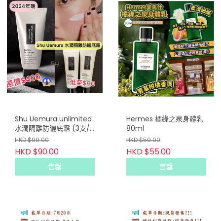
Shu Uemura unlimited
Hermes 橘綠之泉身體乳
水潤隔離防曬底霜 (3支/
80ml
套)
HKD $99.00
HKD $59.00
HKD $90.00
HKD $55.00
售罄
售罄