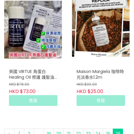
英國 VIRTUE 角蛋白
Maison Margiela 咖啡時
Healing Oil 修護 護髮油
光淡香水1.2m
9ml (2支/套)
HKD $78.00
HKD $30.00
HKD $73.00
HKD $25.00
售罄
售罄
‹
1
2
...
19
20
21
22
23
24
25
26