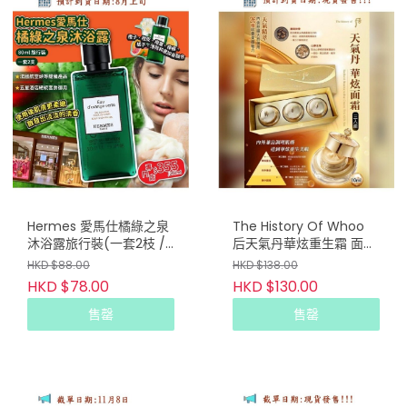
Hermes 愛馬仕橘綠之泉
The History Of Whoo
沐浴露旅行裝(一套2枝 /
后天氣丹華炫重生霜 面霜
80ml x 2)
中樣套裝 (一套10ml x3
HKD $88.00
HKD $138.00
個)
HKD $78.00
HKD $130.00
售罄
售罄