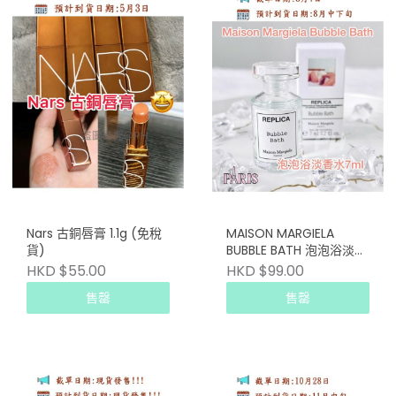
Nars 古銅唇膏 1.1g (免稅
MAISON MARGIELA
貨)
BUBBLE BATH 泡泡浴淡香
水 7ml(專櫃貨)
HKD $55.00
HKD $99.00
售罄
售罄