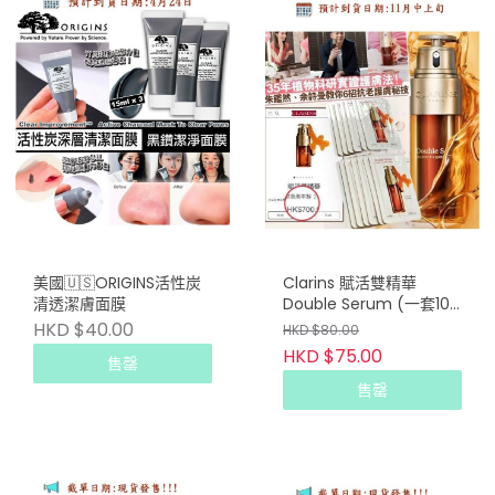
美國🇺🇸ORIGINS活性炭
Clarins 賦活雙精華
清透潔膚面膜
Double Serum (一套10
片)
HKD $40.00
HKD $80.00
HKD $75.00
售罄
售罄