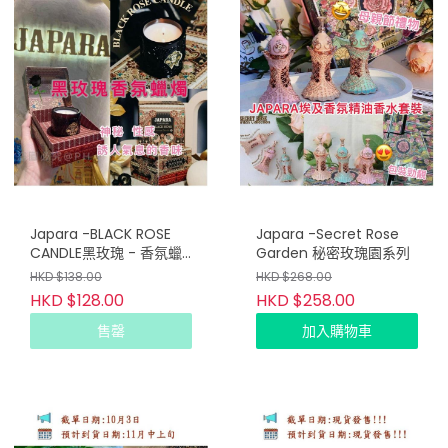
Japara -BLACK ROSE
Japara -Secret Rose
CANDLE黑玫瑰 - 香氛蠟
Garden 秘密玫瑰園系列
燭60g
HKD $138.00
HKD $268.00
HKD $128.00
HKD $258.00
售罄
加入購物車