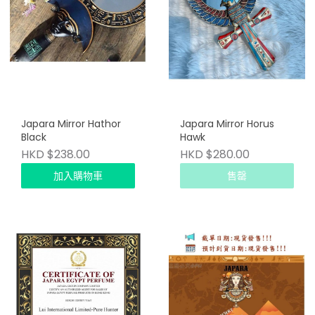
Japara Mirror Hathor
Japara Mirror Horus
Black
Hawk
HKD $238.00
HKD $280.00
加入購物車
售罄