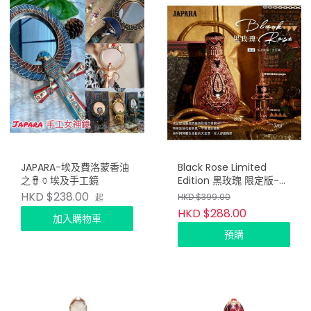
JAPARA-埃及費洛蒙香油
Black Rose Limited
之🪘🏺埃及手工鏡
Edition 黑玫瑰 限定版-情
人節
HKD $238.00
HKD $399.00
起
HKD $288.00
加入購物車
預購