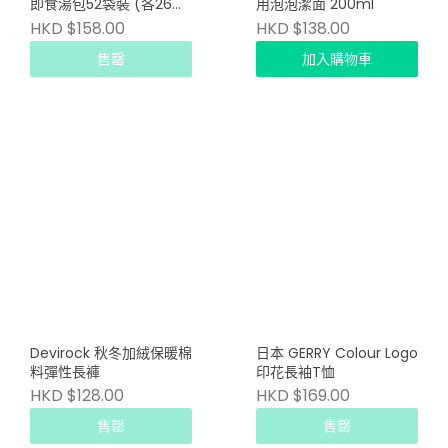
即食湯包52袋裝 (各26袋
用泡泡潔面 200ml
入)
HKD $158.00
HKD $138.00
售罄
加入購物車
Devirock 秋冬加絨保暖棉
日本 GERRY Colour Logo
料彈性長褲
印花長袖T恤
HKD $128.00
HKD $169.00
售罄
售罄