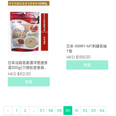
日本 GERRY MT刺繡長袖
T恤
HKD $169.00
日本淡路島香濃洋蔥速食
售罄
湯200g(只限批發會員下
單)
HKD $62.00
售罄
‹
1
2
...
57
58
59
60
61
62
63
64