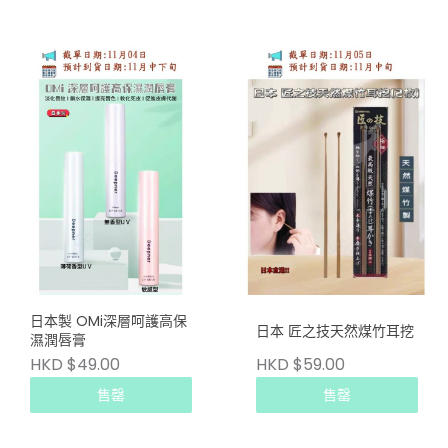
日本製 OMi深層呵護高保
日本 匠之技天然煤竹耳挖
濕潤唇膏
HKD $49.00
HKD $59.00
售罄
售罄