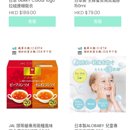
日本 GERRY Colour logo
日本製 生蜂蜜去角質凝膠
拉絨連帽衛衣
150mI
HKD $189.00
HKD $79.00
售罄
售罄
JAL 頭等艙專用兩種風味
日本製ALOBABY 兒童專