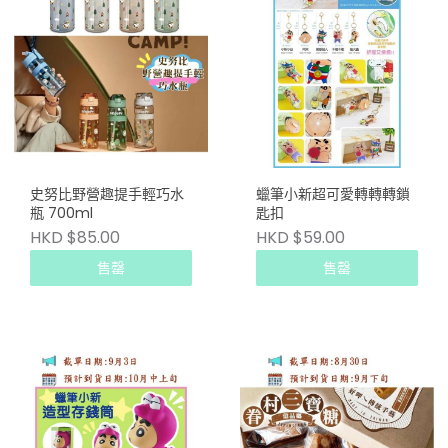
史努比野營趣提手輕巧水
蠟筆小新超可愛轉轉轉鎖
瓶 700ml
匙扣
HKD $85.00
HKD $59.00
售罄
售罄