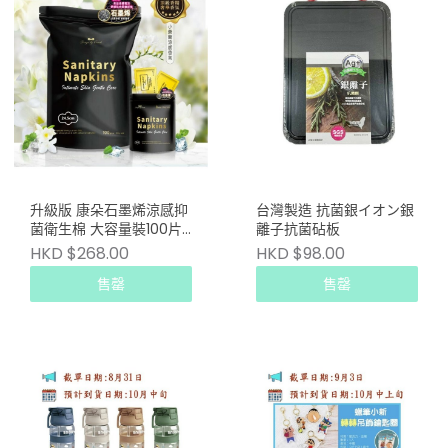
升級版 康朵石墨烯涼感抑
台灣製造 抗菌銀イオン銀
菌衛生棉 大容量裝100片/
離子抗菌砧板
包 (日用 24.5CM)
HKD $268.00
HKD $98.00
售罄
售罄