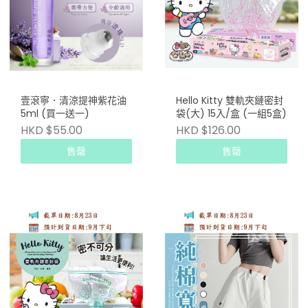
壹滾寧．清涼提神紫花油
Hello Kitty 雙軌夾鏈密封
5ml (買一送一)
袋(大) 15入/盒 (一組5盒)
HKD $55.00
HKD $126.00
售罄
售罄