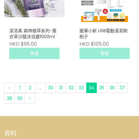
潔洛美 森林植萃系列-薰
蠟筆小新 USB電動清潔刷
衣草沙龍沐浴露1000ml
刷子
HKD $95.00
HKD $105.00
售罄
售罄
‹
1
2
...
30
31
32
33
34
35
36
37
38
39
›
資料