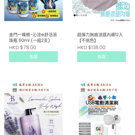
金門一條根-沁涼❄️舒活滾
超彈力無痕涼感內褲12入
珠瓶 60ml (一組2支)
【不挑色】
HKD $78.00
HKD $138.00
售罄
售罄