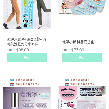
酷爽冰感⚡極速降溫🌡冰1度
蠟筆小新 雙層便當盒
輕氧速乾九分小冰褲
HKD $98.00
HKD $75.00
售罄
售罄