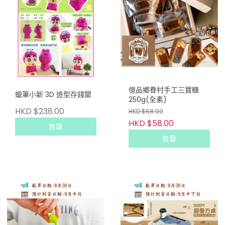
億品鄉眷村手工三寶糖
蠟筆小新 3D 造型存錢罌
250g(全素)
HKD $238.00
HKD $68.00
HKD $58.00
售罄
售罄