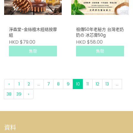
淨森堂-金絲檀木經絡按摩
祖傳50年老秘方 台灣老奶
組
奶の 冰芯膏50g
HKD $79.00
HKD $58.00
售罄
售罄
‹
1
2
...
7
8
9
10
11
12
13
...
38
39
›
資料