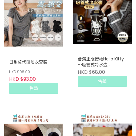
台灣正版授權Hello Kitty
日系莫代爾睡衣套裝
～吸管式冷水壺
600ml（千鳥紋款）
HKD $68.00
HKD $98.00
HKD $93.00
售罄
售罄