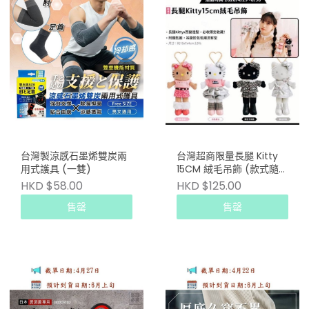
台灣製涼感石墨烯雙炭兩
台灣超商限量長腿 Kitty
用式護具 (一雙)
15CM 絨毛吊飾 (款式隨
機)
HKD $58.00
HKD $125.00
售罄
售罄