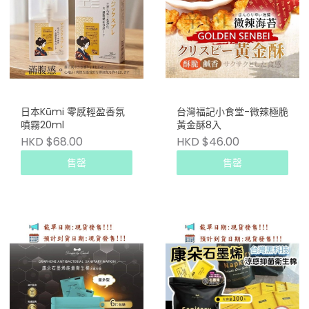
日本Kūmi 零感輕盈香氛
台灣福記小食堂-微辣極脆
噴霧20ml
黃金酥8入
HKD $68.00
HKD $46.00
售罄
售罄