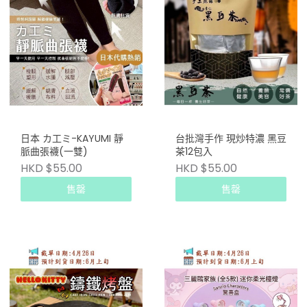
日本 カ工ミ-KAYUMI 靜
台批灣手作 現炒特濃 黑豆
脈曲張襪(一雙)
茶12包入
HKD $55.00
HKD $55.00
售罄
售罄