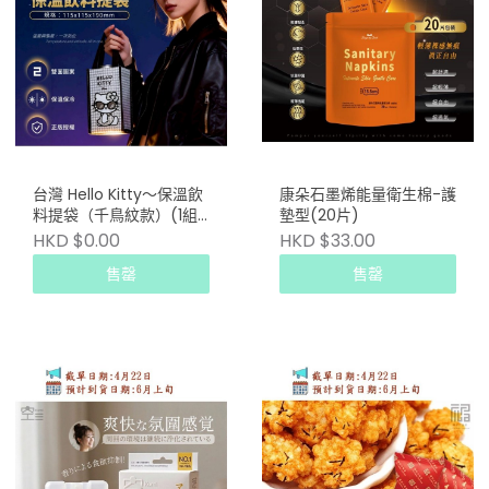
台灣 Hello Kitty～保溫飲
康朵石墨烯能量衛生棉-護
料提袋（千鳥紋款）(1組2
墊型(20片)
個)
HKD $0.00
HKD $33.00
售罄
售罄