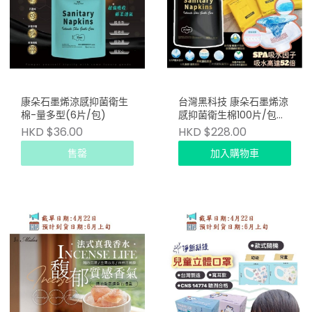
康朵石墨烯涼感抑菌衛生
台灣黑科技 康朵石墨烯涼
棉-量多型(6片/包)
感抑菌衛生棉100片/包
(日用 24.5CM)
HKD $36.00
HKD $228.00
售罄
加入購物車