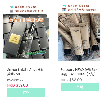
Armani 阿瑪尼Prive玉龍
Burberry HERO 洗髮&沐
茶香2ml
浴露二合一30ML (2支/
套)
HKD $88.00
HKD $45.00
HKD $39.00
售罄
售罄