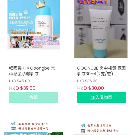
韓國製🇰🇷Goongbe 宮
GOONGBE 宮‌中​祕策 保​濕
中秘策防曬乳液
乳液​30ml(2支/套)
SPF50+++10g (嬰幼兒適
HKD $45.00
HKD $36.00
用)(2支/套)
HKD $39.00
HKD $30.00
售罄
加入購物車