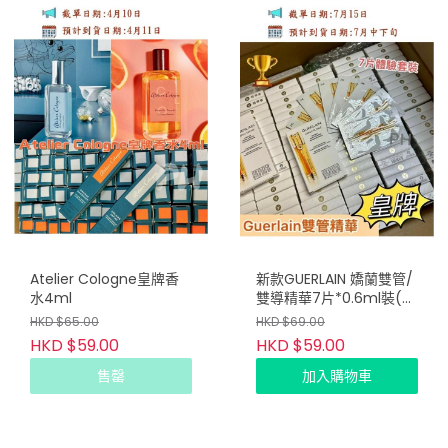
Atelier Cologne皇牌香
新款GUERLAIN 嬌蘭雙管/
水4ml
雙導精華7片*0.6ml裝(盒
裝)
HKD $65.00
HKD $69.00
HKD $59.00
HKD $59.00
售罄
加入購物車