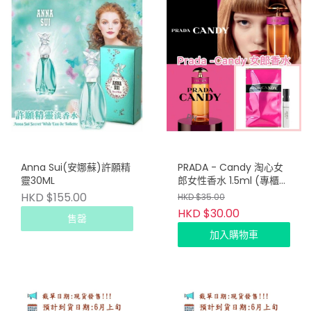
Anna Sui(安娜蘇)許願精
PRADA - Candy 淘心女
靈30ML
郎女性香水 1.5ml (專櫃
貨)
HKD $155.00
HKD $35.00
HKD $30.00
售罄
加入購物車