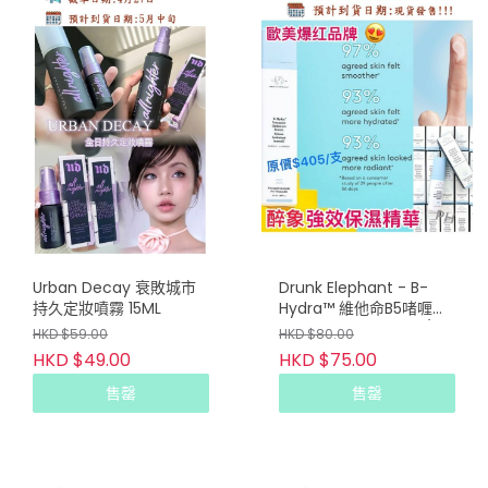
Urban Decay 衰敗城市
Drunk Elephant - B-
持久定妝噴霧 15ML
Hydra™️ 維他命B5啫喱強
效保濕精華 5ml (3支/套)
HKD $59.00
HKD $80.00
HKD $49.00
HKD $75.00
售罄
售罄