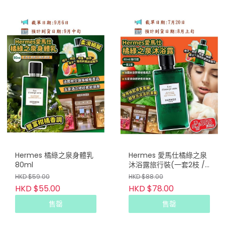
Hermes 橘綠之泉身體乳
Hermes 愛馬仕橘綠之泉
80ml
沐浴露旅行裝(一套2枝 /
80ml x 2)
HKD $59.00
HKD $88.00
HKD $55.00
HKD $78.00
售罄
售罄