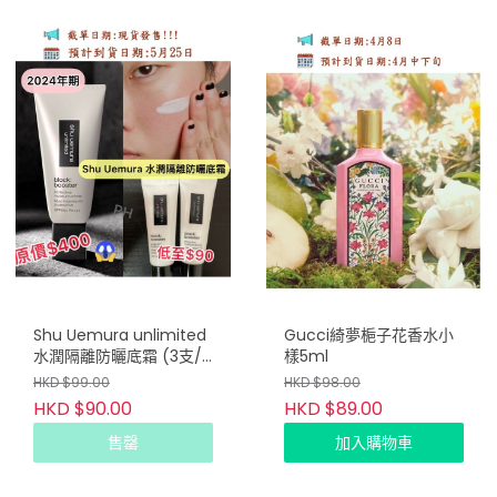
Shu Uemura unlimited
Gucci綺夢梔子花香水小
水潤隔離防曬底霜 (3支/
樣5ml
套)
HKD $99.00
HKD $98.00
HKD $90.00
HKD $89.00
售罄
加入購物車