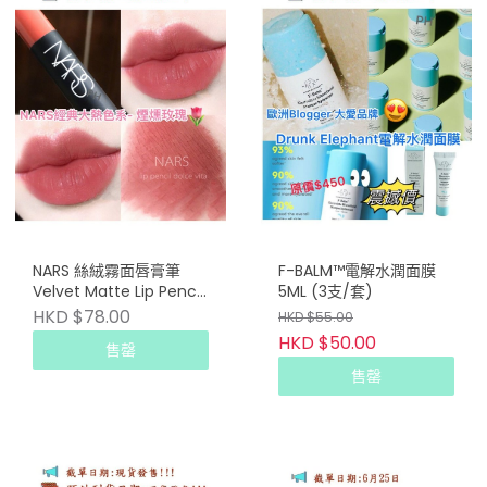
NARS 絲絨霧面唇膏筆
F-BALM™電解水潤面膜
Velvet Matte Lip Pencil
5ML (3支/套)
#DV 1.8g
HKD $78.00
HKD $55.00
HKD $50.00
售罄
售罄