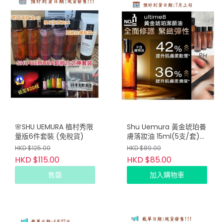
🌸SHU UEMURA 植村秀限
Shu Uemura 黃金琥珀養
量版6件套裝 (免稅貨)
膚落妝油 15ml(5支/套)
New
HKD $125.00
HKD $89.00
HKD $115.00
HKD $85.00
售罄
加入購物車