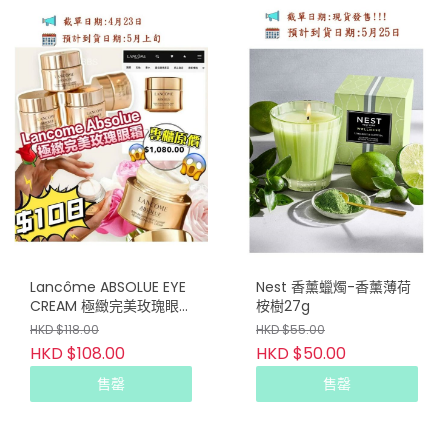
Lancôme ABSOLUE EYE
Nest 香薰蠟燭-香薰薄荷
CREAM 極緻完美玫瑰眼
桉樹27g
霜 5ml(專櫃貨)
HKD $118.00
HKD $55.00
HKD $108.00
HKD $50.00
售罄
售罄