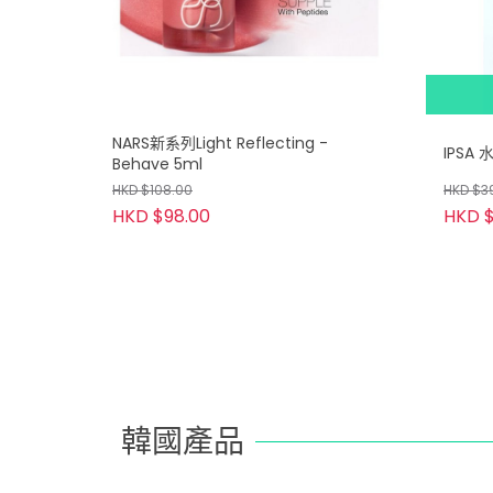
NARS新系列Light Reflecting -
IPSA
Behave 5ml
HKD $108.00
HKD $3
HKD $98.00
HKD $
韓國產品