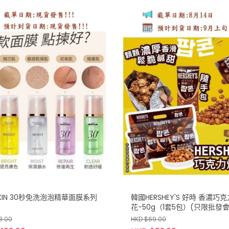
KIN 30秒免洗泡泡精華面膜系列
韓國HERSHEY'S 好時 香濃巧
花-50g（1套5包）(只限批發
單)
8.00
HKD $69.00