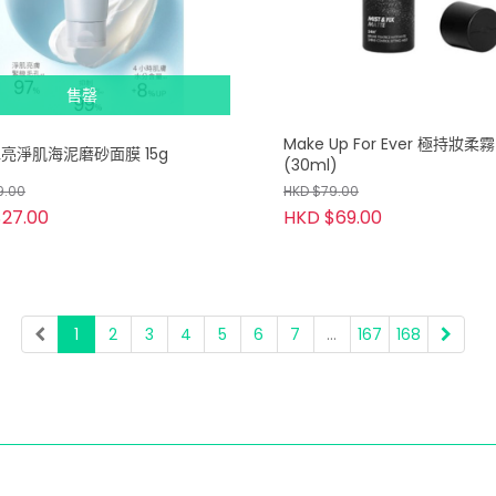
售罄
Make Up For Ever 極持妝柔
 水亮淨肌海泥磨砂面膜 15g
(30ml)
9.00
HKD $79.00
27.00
HKD $69.00
1
2
3
4
5
6
7
...
167
168