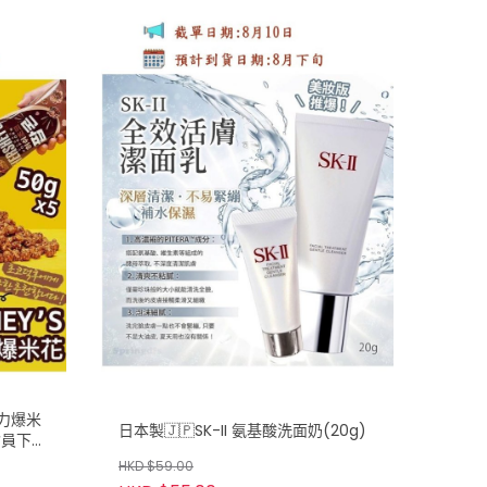
克力爆米
日本製🇯🇵SK-II 氨基酸洗面奶(20g)
會員下
HKD $59.00